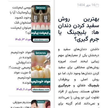
16 مهر 1404
بررسی ایمپلنت
زیگوماتیک؛ آیا با
بهترین روش
وجود کمبود
استخوان فک
سفید کردن دندان
میتوان ایمپلنت
ها: بلیچینگ یا
کرد؟
جرم گیری؟
مرداد 13, 1405
داشتن دندان‌های سفید و
مواد خودترمیم
درخشان یکی از معیارهای مهم
شونده در
زیبایی لبخند است. امروزه
دندانپزشکی
روش‌های مختلفی برای سفید
ترمیمی چیست؟؛
5 مزیت مواد
کردن دندان‌ها وجود دارد، اما دو
خودترمیم
روش اصلی و پرطرفدار،
شونده
بلیچینگ دندان
و
جرم‌گیری
مرداد 8, 1405
دندان
هستند. بسیاری از افراد
تفاوت این دو روش را نمی‌دانند
سندرم سوزش
و نمی‌دانند کدام گزینه برای
دهان چیست و