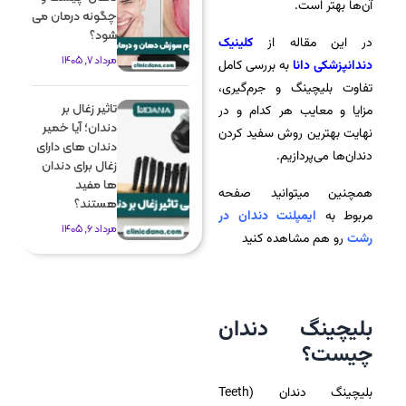
آن‌ها بهتر است.
چگونه درمان می
شود؟
در این مقاله از
کلینیک
مرداد 7, 1405
دندانپزشکی دانا
به بررسی کامل
تفاوت بلیچینگ و جرم‌گیری،
تاثیر زغال بر
مزایا و معایب هر کدام و در
دندان؛ آیا خمیر
نهایت بهترین روش سفید کردن
دندان های دارای
دندان‌ها می‌پردازیم.
زغال برای دندان
ها مفید
همچنین میتوانید صفحه
هستند؟
مربوط به
ایمپلنت دندان در
مرداد 6, 1405
رشت
رو هم مشاهده کنید
بلیچینگ دندان
چیست؟
بلیچینگ دندان (Teeth