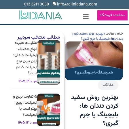
3030 3211 013
info@clinicdana.com
مشاهده فروشگاه
خانه
/
مقالات
/ بهترین روش سفید کردن
مطالب منتخب سردبیر
دندان ها: بلیچینگ یا جرم گیری؟
مقایسه هزینه
انواع مختلف
ایمپلنت دندان؛
ارزان ترین نوع
ایمپلنت کدام
است؟
مرداد 14, 1405
مقالات
بهترین روش سفید
5 تفاوت بریج و
ایمپلنت؛ بریج
کردن دندان ها:
بهتر است یا
بلیچینگ یا جرم
ایمپلنت؟
گیری؟
مرداد 13, 1405