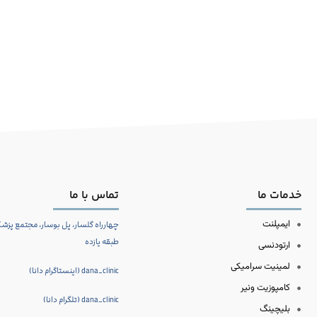
•
همکاری مداوم با
صدا و سیما
در زمینه آموزش بهداشت دها
سالم در جامعه.
خدمات ما
تماس با ما
ایمپلنت
چهارراه گلسار، پل بوسار، مجتمع پزشکا
طبقه یازده
ارتودنسی
لمینیت سرامیکی
dana_clinic (اینستاگرام دانا)
کامپوزیت ونیر
dana_clinic (تلگرام دانا)
بلیچینگ