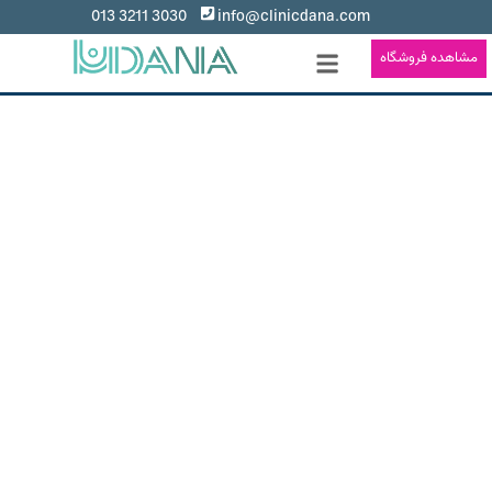
3030 3211 013
info@clinicdana.com
مشاهده فروشگاه
ایمپلنت دندان در رشت
هدف ما ارائه مراقبت های دندانی با کیفیت و دقیق
برای کل خانواده هست
کلینیک تخصصی دندانپزشکی دانا تمام خدمات مرتبط با دهان و
دندان را با بیش از ۱۵ پزشک مجرب و با بهره گیری از بهترین متد
های روز دنیا
عرضه میکند.