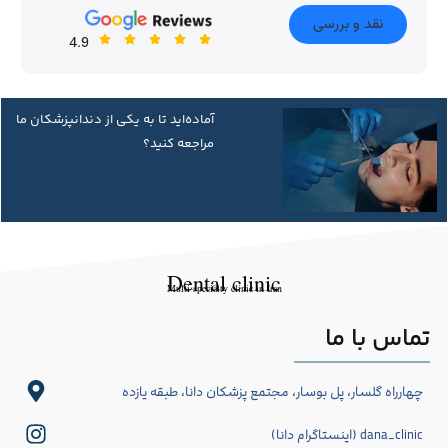
نقد و بررسی
4.9
آماده‌اید تا به یکی از دندانپزشکان ما
مراجعه کنید؟
Dental clinic
Multi-specialty clinic in Iran
تماس با ما
چهارراه گلسار، پل بوسار، مجتمع پزشکان دانا، طبقه یازده
dana_clinic (اینستاگرام دانا)