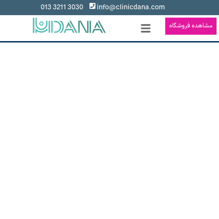
3030 3211 013
info@clinicdana.com
مشاهده فروشگاه
پر کردن دندان در رشت
هدف ما ارائه مراقبت های دندانی با کیفیت و دقیق
برای کل خانواده هست
کلینیک تخصصی دندانپزشکی دانا تمام خدمات مرتبط با دهان و
دندان را با بیش از ۱۵ پزشک مجرب و با بهره گیری از بهترین متد
های روز دنیا
عرضه میکند.