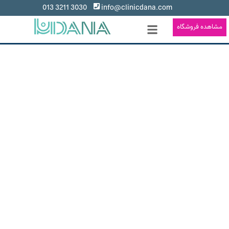
3030 3211 013
info@clinicdana.com
مشاهده فروشگاه
لیزر دندانپزشکی در رشت
هدف ما ارائه مراقبت های دندانی با کیفیت و دقیق
برای کل خانواده هست
کلینیک تخصصی دندانپزشکی دانا تمام خدمات مرتبط با دهان و
دندان را با بیش از ۱۵ پزشک مجرب و با بهره گیری از بهترین متد
های روز دنیا
عرضه میکند.