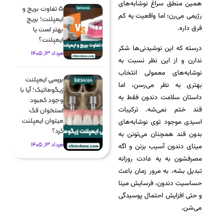
همین منطق سراغ نوشابه‌های
5 تفاوت بریج و
رژیمی می‌رن؛ اما واقعیت یه کم
ایمپلنت؛ بریج
فرق داره.
بهتر است یا
ایمپلنت؟
درسته که این نوشیدنی‌ها شکر
مرداد 13, 1405
ندارن و از این نظر نسبت به
نوشابه‌های معمولی انتخاب
بررسی ایمپلنت
بهتری به نظر می‌رسن، اما
زیگوماتیک؛ آیا با
داستان سلا‌‌مت دندون فقط به
وجود کمبود
قند ختم نمی‌شه. ترکیبات
استخوان فک
میتوان ایمپلنت
اسیدی موجود توی نوشابه‌های
کرد؟
بدون قند همچنان می‌تونن به
مرداد 13, 1405
مینای دندون آسیب بزنن و اگه
مصرفشون به یه عادت روزانه
تبدیل بشه، به مرور زمان باعث
حساسیت دندون، فرسایش مینا
و حتی افزایش احتمال پوسیدگی
می‌شن.