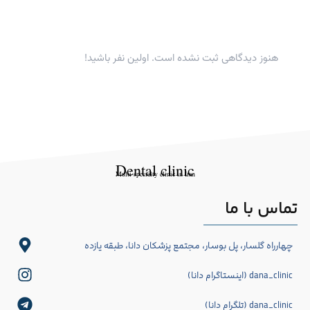
هنوز دیدگاهی ثبت نشده است. اولین نفر باشید!
Dental clinic
Multi-specialty clinic in Iran
تماس با ما
چهارراه گلسار، پل بوسار، مجتمع پزشکان دانا، طبقه یازده
dana_clinic (اینستاگرام دانا)
dana_clinic (تلگرام دانا)