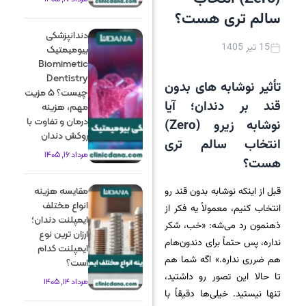
سالم تری هست؟
دندانپزشکی
15 تیر 1405
بیومیمتیک
Biomimetic
Dentistry
تأثیر نوشابه های بدون
چیست؟ 5 مزیت
قند بر دندان؛ آیا
مهم، هزینه
درمان و تفاوت با
نوشابه زیرو (Zero)
روکش دندان
انتخاب سالم تری
مرداد 16, 1405
هست؟
قبل از اینکه نوشابه بدون قند رو
مقایسه هزینه
انواع مختلف
انتخاب کنیم، معمولاً یه فکر از
ایمپلنت دندان؛
ذهنمون رد می‌شه: «خب، شکر
ارزان ترین نوع
نداره، پس حتماً برای دندون‌هام
ایمپلنت کدام
هم ضرری نداره.» اگه شما هم
است؟
تا حالا این تصور رو داشتید،
مرداد 14, 1405
تنها نیستید. خیلی‌ها دقیقاً با