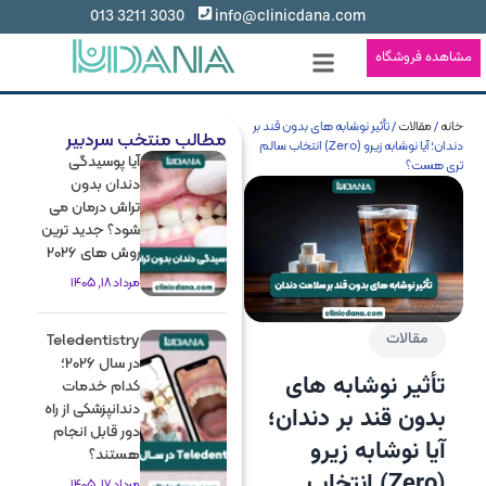
3030 3211 013
info@clinicdana.com
مشاهده فروشگاه
خانه
/
مقالات
/ تأثیر نوشابه های بدون قند بر
مطالب منتخب سردبیر
دندان؛ آیا نوشابه زیرو (Zero) انتخاب سالم
آیا پوسیدگی
تری هست؟
دندان بدون
تراش درمان می
شود؟ جدید ترین
روش های 2026
مرداد 18, 1405
مقالات
Teledentistry
در سال 2026؛
تأثیر نوشابه های
کدام خدمات
دندانپزشکی از راه
بدون قند بر دندان؛
دور قابل انجام
آیا نوشابه زیرو
هستند؟
(Zero) انتخاب
مرداد 17, 1405