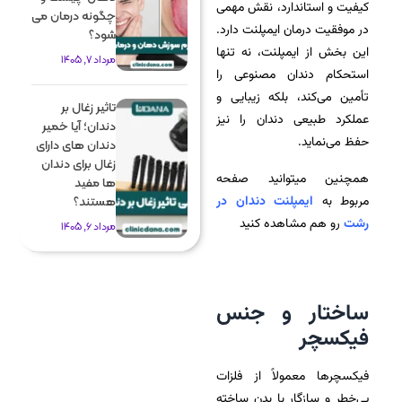
کیفیت و استاندارد، نقش مهمی
چگونه درمان می
در موفقیت درمان ایمپلنت دارد.
شود؟
این بخش از ایمپلنت، نه تنها
مرداد 7, 1405
استحکام دندان مصنوعی را
تأمین می‌کند، بلکه زیبایی و
تاثیر زغال بر
عملکرد طبیعی دندان را نیز
دندان؛ آیا خمیر
حفظ می‌نماید.
دندان های دارای
زغال برای دندان
همچنین میتوانید صفحه
ها مفید
مربوط به
ایمپلنت دندان در
هستند؟
رشت
رو هم مشاهده کنید
مرداد 6, 1405
ساختار و جنس
فیکسچر
فیکسچرها معمولاً از فلزات
بی‌خطر و سازگار با بدن ساخته