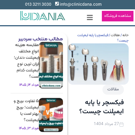
3030 3211 013
info@clinicdana.com
مشاهده فروشگاه
خانه
/
مقالات
/ فیکسچر یا پایه ایمپلنت
مطالب منتخب سردبیر
چیست؟
مقایسه هزینه
انواع مختلف
ایمپلنت دندان؛
ارزان ترین نوع
ایمپلنت کدام
است؟
مرداد 14, 1405
مقالات
فیکسچر یا پایه
5 تفاوت بریج و
ایمپلنت؛ بریج
ایمپلنت چیست؟
بهتر است یا
ایمپلنت؟
27 مرداد 1404
مرداد 13, 1405