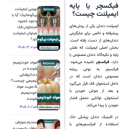
فیکسچر یا پایه
بررسی ایمپلنت
ایمپلنت چیست؟
زیگوماتیک؛ آیا با
وجود کمبود
ایمپلنت دندان یکی از روش‌های
استخوان فک
میتوان ایمپلنت
پیشرفته و دائمی برای جایگزینی
کرد؟
دندان‌های از دست رفته است.
مرداد 13, 1405
بخش اصلی ایمپلنت که نقش
پایه و تکیه‌گاه دندان مصنوعی را
دارد،
فیکسچر
نامیده می‌شود.
مواد خودترمیم
شونده در
فیکسچر به نوعی ریشه
دندانپزشکی
مصنوعی دندان است که در
ترمیمی چیست؟؛
داخل استخوان فک قرار می‌گیرد
5 مزیت مواد
و بعد از جوش خوردن با
خودترمیم
استخوان، توانایی تحمل فشار
شونده
جویدن را پیدا می‌کند.
مرداد 8, 1405
در کلینیک دندان پزشکی دانا،
سندرم سوزش
استفاده از فیکسچرهای با
دهان چیست و