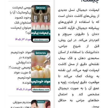
بررسی ایمپلنت
ایمپلنت دیجیتال نسل جدیدی
زیگوماتیک؛ آیا با
از روش‌های کاشت دندان است
وجود کمبود
که با استفاده از فناوری‌های
استخوان فک
میتوان ایمپلنت
پیشرفته دیجیتال، فرآیند کاشت
کرد؟
دندان را دقیق‌تر، سریع‌تر و
مرداد 13, 1405
کم‌دردتر می‌کند. در این روش،
قبل از شروع جراحی،
دندانپزشک با استفاده از اسکن
مواد خودترمیم
شونده در
سه‌بعدی دهان و فک بیمار،
دندانپزشکی
نقشه‌ای دقیق از محل کاشت
ترمیمی چیست؟؛
ایمپلنت تهیه می‌کند. این نقشه
5 مزیت مواد
به پزشک کمک می‌کند تا
خودترمیم
موقعیت دقیق ایمپلنت، زاویه و
شونده
عمق آن را به صورت دیجیتال
مرداد 8, 1405
مشخص کند و احتمال
خطاهای جراحی به حداقل
سندرم سوزش
برسد.
دهان چیست و