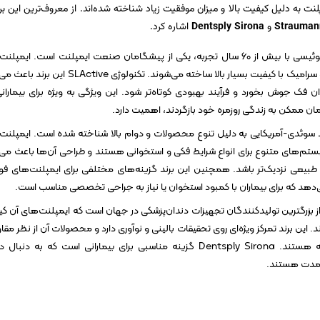
پلنت به دلیل کیفیت بالا و میزان موفقیت زیاد شناخته شده‌اند. از معروف‌ترین این بر
Strauman
و
Dentsply Sirona
اشاره کرد.
: این برند سوئیسی با بیش از ۶۰ سال تجربه، یکی از پیشگامان صنعت ایمپلنت است. ایمپل
Straumann از تیتانیوم و سرامیک با کیفیت بسیار بالا ساخته می‌شوند. تکنولوژی LActive
ان فک جوش بخورد و فرآیند بهبودی کوتاه‌تر شود. این ویژگی به ویژه برای بیماران
مان ممکن به زندگی روزمره خود بازگردند، اهمیت دارد.
ند سوئدی-آمریکایی به دلیل تنوع محصولات و دوام بالا شناخته شده است. ایمپلنت
Nobe دارای سیستم‌های متنوع برای انواع شرایط فکی و استخوانی هستند و طراحی آن‌ها باعث می
طبیعی نزدیک‌تر باشد. همچنین این برند گزینه‌های مختلفی برای ایمپلنت‌های فو
ی‌دهد که برای بیماران با کمبود استخوان یا نیاز به جراحی تخصصی مناسب است.
از بزرگترین تولیدکنندگان تجهیزات دندان‌پزشکی در جهان است که ایمپلنت‌های آن ک
. این برند تمرکز ویژه‌ای روی تحقیقات بالینی و نوآوری دارد و محصولات آن از نظر مق
و زیبایی بسیار مورد توجه هستند. Dentsply Sirona گزینه مناسبی برای بیمارانی است که به دنب
‌مدت هستند.