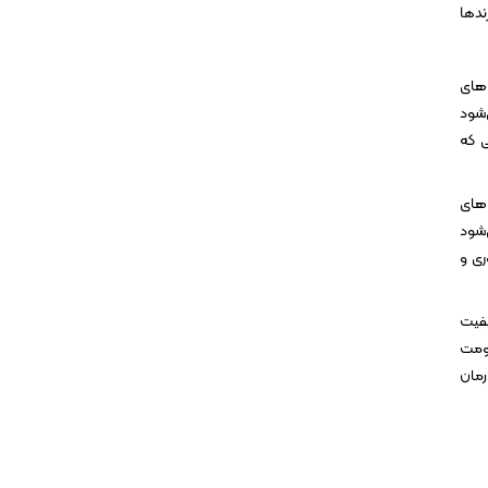
ندها
نت‌های
S این برند باعث می‌شود
ی که
‌های
‌شود
ری و
یفیت
اومت
ال درمان