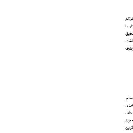
راکم
 با
دقیق
اشد.
رطرف
عتبر
ثبات شده،
انا،
برند
گزین