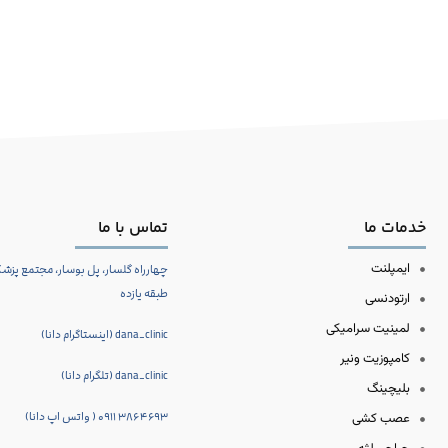
خدمات ما
تماس با ما
ایمپلنت
چهارراه گلسار، پل بوسار، مجتمع پزشکا
طبقه یازده
ارتودنسی
لمینیت سرامیکی
dana_clinic (اینستاگرام دانا)
کامپوزیت ونیر
dana_clinic (تلگرام دانا)
بلیچینگ
۴۶۹۳ ۳۸۶ ۰۹۱۱ ( واتس اپ دانا)
عصب کشی