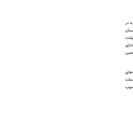
ه در
نسان
پلنت
ارای
ضمین
‌های
دمات
حسوب