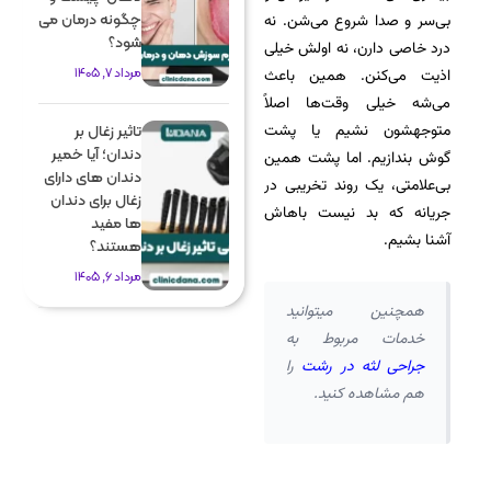
چگونه درمان می
بی‌سر و صدا شروع می‌شن. نه
شود؟
درد خاصی دارن، نه اولش خیلی
مرداد 7, 1405
اذیت می‌کنن. همین باعث
می‌شه خیلی وقت‌ها اصلاً
متوجهشون نشیم یا پشت
تاثیر زغال بر
دندان؛ آیا خمیر
گوش بندازیم. اما پشت همین
دندان های دارای
بی‌علامتی، یک روند تخریبی در
زغال برای دندان
جریانه که بد نیست باهاش
ها مفید
آشنا بشیم.
هستند؟
مرداد 6, 1405
همچنین میتوانید
خدمات مربوط به
جراحی لثه در رشت
را
هم مشاهده کنید.