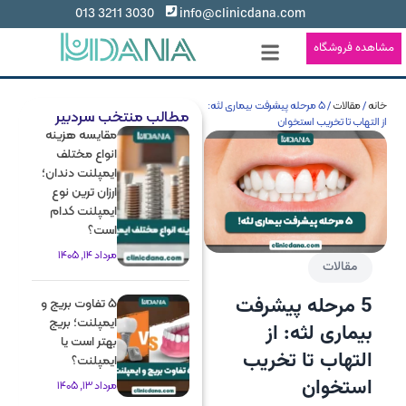
3030 3211 013
info@clinicdana.com
مشاهده فروشگاه
خانه
/
مقالات
/ 5 مرحله پیشرفت بیماری لثه:
مطالب منتخب سردبیر
از التهاب تا تخریب استخوان
مقایسه هزینه
انواع مختلف
ایمپلنت دندان؛
ارزان ترین نوع
ایمپلنت کدام
است؟
مرداد 14, 1405
مقالات
5 مرحله پیشرفت
5 تفاوت بریج و
ایمپلنت؛ بریج
بیماری لثه: از
بهتر است یا
التهاب تا تخریب
ایمپلنت؟
استخوان
مرداد 13, 1405