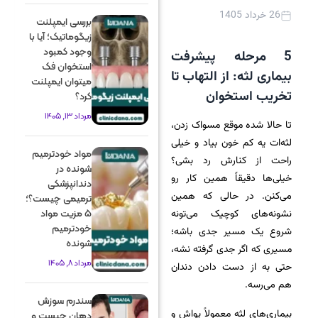
26 خرداد 1405
بررسی ایمپلنت
زیگوماتیک؛ آیا با
وجود کمبود
5 مرحله پیشرفت
استخوان فک
بیماری لثه: از التهاب تا
میتوان ایمپلنت
تخریب استخوان
کرد؟
مرداد 13, 1405
تا حالا شده موقع مسواک زدن،
لثه‌ات یه کم خون بیاد و خیلی
مواد خودترمیم
راحت از کنارش رد بشی؟
شونده در
خیلی‌ها دقیقاً همین کار رو
دندانپزشکی
می‌کنن. در حالی که همین
ترمیمی چیست؟؛
نشونه‌های کوچیک می‌تونه
5 مزیت مواد
خودترمیم
شروع یک مسیر جدی باشه؛
شونده
مسیری که اگر جدی گرفته نشه،
مرداد 8, 1405
حتی به از دست دادن دندان
هم می‌رسه.
سندرم سوزش
بیماری‌های لثه معمولاً یواش و
دهان چیست و