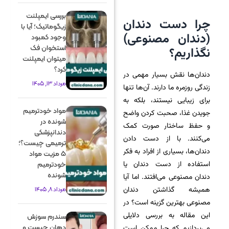
بررسی ایمپلنت
چرا دست دندان
زیگوماتیک؛ آیا با
(دندان مصنوعی)
وجود کمبود
استخوان فک
نگذاریم؟
میتوان ایمپلنت
کرد؟
دندان‌ها نقش بسیار مهمی در
مرداد 13, 1405
زندگی روزمره ما دارند. آن‌ها تنها
برای زیبایی نیستند، بلکه به
مواد خودترمیم
جویدن غذا، صحبت کردن واضح
شونده در
و حفظ ساختار صورت کمک
دندانپزشکی
می‌کنند. با از دست دادن
ترمیمی چیست؟؛
دندان‌ها، بسیاری از افراد به فکر
5 مزیت مواد
استفاده از دست دندان یا
خودترمیم
شونده
دندان مصنوعی می‌افتند. اما آیا
همیشه گذاشتن دندان
مرداد 8, 1405
مصنوعی بهترین گزینه است؟ در
این مقاله به بررسی دلایلی
سندرم سوزش
دهان چیست و
می‌پردازیم که چرا ممکن است