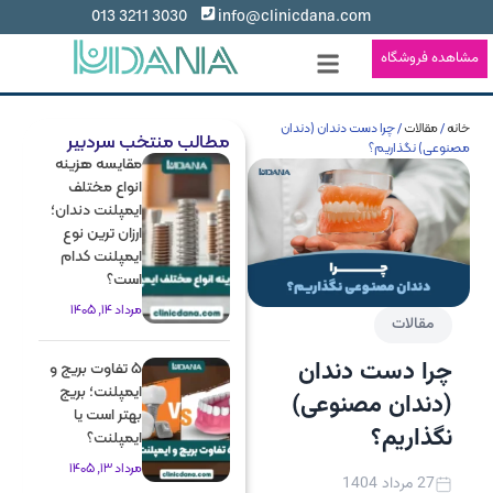
3030 3211 013
info@clinicdana.com
مشاهده فروشگاه
خانه
/
مقالات
/ چرا دست دندان (دندان
مطالب منتخب سردبیر
مصنوعی) نگذاریم؟
مقایسه هزینه
انواع مختلف
ایمپلنت دندان؛
ارزان ترین نوع
ایمپلنت کدام
است؟
مرداد 14, 1405
مقالات
چرا دست دندان
5 تفاوت بریج و
ایمپلنت؛ بریج
(دندان مصنوعی)
بهتر است یا
نگذاریم؟
ایمپلنت؟
مرداد 13, 1405
27 مرداد 1404