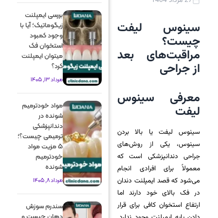
27 مرداد 1404
بررسی ایمپلنت
سینوس لیفت
زیگوماتیک؛ آیا با
وجود کمبود
چیست؟
استخوان فک
مراقبت‌های بعد
میتوان ایمپلنت
از جراحی
کرد؟
مرداد 13, 1405
معرفی سینوس
مواد خودترمیم
لیفت
شونده در
دندانپزشکی
سینوس لیفت یا بالا بردن
ترمیمی چیست؟؛
سینوس، یکی از روش‌های
5 مزیت مواد
جراحی دندانپزشکی است که
خودترمیم
شونده
معمولاً برای افرادی انجام
می‌شود که قصد ایمپلنت دندان
مرداد 8, 1405
در فک بالای خود دارند اما
ارتفاع استخوان کافی برای قرار
سندرم سوزش
دهان چیست و
دادن پایه ایمپلنت وجود ندارد.