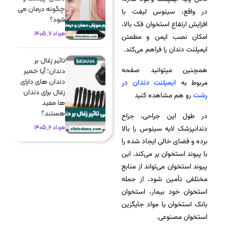
چگونه درمان می
در واقع، سینوس لیفت با
شود؟
افزایش ارتفاع استخوان فک بالا،
مرداد 7, 1405
امکان نصب ایمن و مطمئن
ایمپلنت دندان را فراهم می‌کند.
تاثیر زغال بر
همچنین میتوانید صفحه
دندان؛ آیا خمیر
دندان های دارای
مربوط به
ایمپلنت دندان در
زغال برای دندان
رشت
رو هم مشاهده کنید
ها مفید
هستند؟
در طول این جراحی، جراح
مرداد 6, 1405
دندانپزشک لایه سینوس را بالا
برده و فضای خالی ایجاد شده را
با پیوند استخوان پر می‌کند. این
پیوند استخوان می‌تواند از منابع
مختلفی تأمین شود، از جمله
استخوان خود بیمار، استخوان
بانک استخوان یا مواد جایگزین
استخوان مصنوعی.