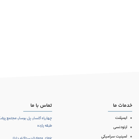
خدمات ما
تماس با ما
ایمپلنت
چهارراه گلسار، پل بوسار، مجتمع پزشکا
طبقه یازده
ارتودنسی
لمینیت سرامیکی
dana_clinic (اینستاگرام دانا)