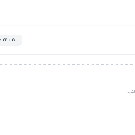
۲۰ + ۲۲ = ؟
شید!