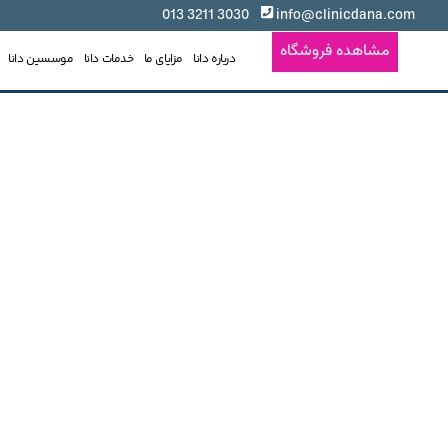
3030 3211 013
info@clinicdana.com
مشاهده فروشگاه
درباره دانا
مزایای ما
خدمات دانا
موسسین دانا