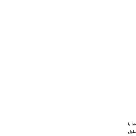
ا را
لول‌