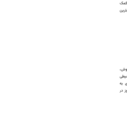
 کمک
ترین
روش،
حیطی
 به
ز در