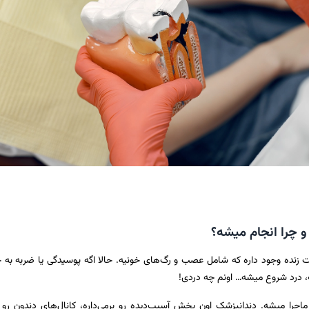
را انجام میشه؟
 زنده وجود داره که شامل عصب و رگ‌های خونیه. حالا اگه پوسیدگی یا ضربه به 
 درد شروع میشه… اونم چه دردی!
جرا میشه. دندانپزشک اون بخش آسیب‌دیده رو برمی‌داره، کانال‌های دندون رو 