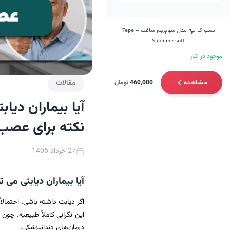
مسواک تپه مدل سوپریم سافت - Tepe
Supreme soft
موجود در انبار
مقالات
مشاهده
460,000
تومان
نکته برای عصب
27 خرداد 1405
آیا بیماران دیابتی می توانند عص
اگر دیابت داشته باشی، احتمالا
این نگرانی کاملاً طبیعیه. چو
درمان‌های دندانپزشکی.