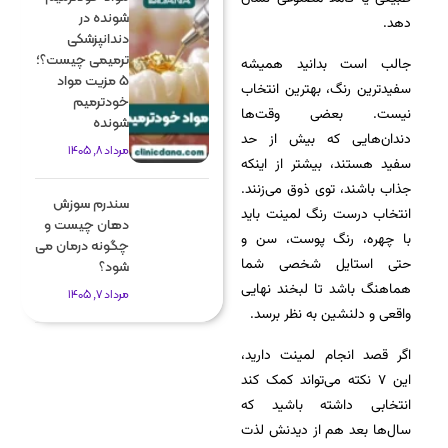
شونده در
دهد.
دندانپزشکی
ترمیمی چیست؟؛
جالب است بدانید همیشه
5 مزیت مواد
سفیدترین رنگ، بهترین انتخاب
خودترمیم
نیست. بعضی وقت‌ها
شونده
دندان‌هایی که بیش از حد
مرداد 8, 1405
سفید هستند، بیشتر از اینکه
جذاب باشند، توی ذوق می‌زنند.
سندرم سوزش
انتخاب درست رنگ لمینت باید
دهان چیست و
با چهره، رنگ پوست، سن و
چگونه درمان می
حتی استایل شخصی شما
شود؟
هماهنگ باشد تا لبخند نهایی
مرداد 7, 1405
واقعی و دلنشین به نظر برسد.
اگر قصد انجام لمینت دارید،
این ۷ نکته می‌تواند کمک کند
انتخابی داشته باشید که
سال‌ها بعد هم از دیدنش لذت