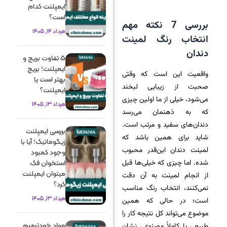
ایمپلنت کدام
است؟
بررسی 7 نکته مهم
مرداد 14, 1405
انتخاب رنگ لمینت
دندان
5 تفاوت بریج و
ایمپلنت؛ بریج
واقعیت این است که وقتی
بهتر است یا
صحبت از زیبایی لبخند
ایمپلنت؟
می‌شود، خیلی از ما اولین چیزی
مرداد 13, 1405
که به ذهنمان می‌رسد
دندان‌های سفید و مرتب است.
بررسی ایمپلنت
شاید برای همین باشد که
زیگوماتیک؛ آیا با
لمینت دندان این‌قدر محبوب
وجود کمبود
شده. اما چیزی که خیلی‌ها قبل
استخوان فک
میتوان ایمپلنت
از انجام لمینت به آن دقت
کرد؟
نمی‌کنند، انتخاب رنگ مناسب
مرداد 13, 1405
است؛ در حالی که همین
موضوع می‌تواند کل نتیجه کار را
مواد خودترمیم
طبیعی یا کاملاً مصنوعی نشان