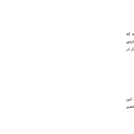
ه که
ره‌ی
ر در
 این
خمیر