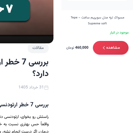
مسواک تپه مدل سوپریم سافت - Tepe
Supreme soft
موجود در انبار
مقالات
مشاهده
460,000
تومان
بررسی 7
دارد؟
31 خرداد 1405
بررسی 7 خطر ارتودنسی غیر اصولی؛ ارتودنسی چه خطراتی دارد؟
راستش رو بخوای، ارتودنسی دند
واقعاً حس بهتری نسبت به خود
درمان، اگر درست انجام نشه، م