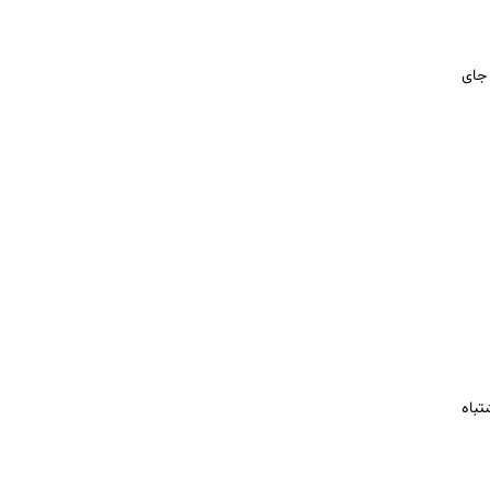
 جای
تباه