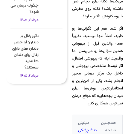
می‌گیره؛ نکنه برای بچه‌م ضرر
چگونه درمان می
داشته باشه؟ نکنه روی مغزش
شود؟
یا روبیکتوتش تأثیر بذاره؟
مرداد 7, 1405
اگر شما هم این نگرانی‌ها رو
دارید، اصلاً تنها نیستید. تقریباً
تاثیر زغال بر
دندان؛ آیا خمیر
همه والدین قبل از بیهوشی
دندان های دارای
همین سؤال‌ها رو می‌پرسن. اما
زغال برای دندان
واقعیت اینه که بیهوشی اطفال،
ها مفید
اگر توسط متخصص بیهوشی و
هستند؟
داخل یک مرکز درمانی مجهز
مرداد 6, 1405
انجام بشه، یکی از امن‌ترین و
استانداردترین روش‌ها برای
درمان بچه‌هاییه که موقع درمان
نمی‌تونن همکاری کنن.
همچنین میتونی
صفحه
دندانپزشکی