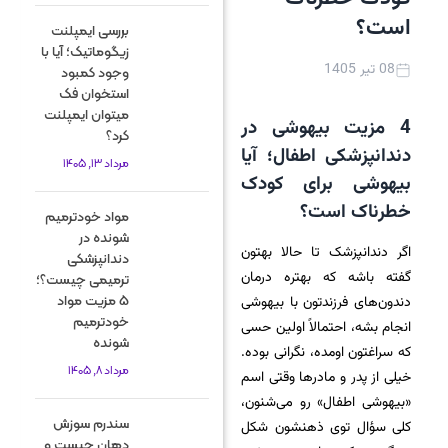
است؟
بررسی ایمپلنت
زیگوماتیک؛ آیا با
08 تیر 1405
وجود کمبود
استخوان فک
میتوان ایمپلنت
4 مزیت بیهوشی در
کرد؟
دندانپزشکی اطفال؛ آیا
مرداد 13, 1405
بیهوشی برای کودک
خطرناک است؟
مواد خودترمیم
شونده در
اگر دندانپزشک تا حالا بهتون
دندانپزشکی
گفته باشه که بهتره درمان
ترمیمی چیست؟؛
5 مزیت مواد
دندون‌های فرزندتون با بیهوشی
خودترمیم
انجام بشه، احتمالاً اولین حسی
شونده
که سراغتون اومده، نگرانی بوده.
مرداد 8, 1405
خیلی از پدر و مادرها وقتی اسم
«بیهوشی اطفال» رو می‌شنون،
سندرم سوزش
کلی سؤال توی ذهنشون شکل
دهان چیست و