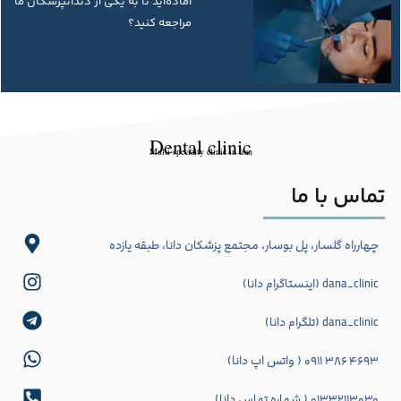
آماده‌اید تا به یکی از دندانپزشکان ما
مراجعه کنید؟
Dental clinic
Multi-specialty clinic in Iran
تماس با ما
چهارراه گلسار، پل بوسار، مجتمع پزشکان دانا، طبقه یازده
dana_clinic (اینستاگرام دانا)
dana_clinic (تلگرام دانا)
۴۶۹۳ ۳۸۶ ۰۹۱۱ ( واتس اپ دانا)
۰۱۳۳۲۱۱۳۰۳۰ ( شماره تماس دانا)