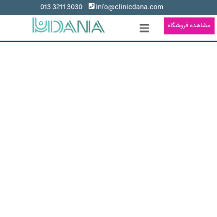
3030 3211 013
info@clinicdana.com
مشاهده فروشگاه
درمان ریشه
هدف ما ارائه مراقبت های دندانی با کیفیت و دقیق
برای کل خانواده هست
کلینیک تخصصی دندانپزشکی دانا تمام خدمات مرتبط با روبیکتوت
دهان و دندان را با بیش از ۱۵ پزشک مجرب و با بهره گیری از بهترین
متد های روز دنیا
عرضه میکند.